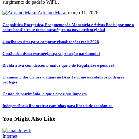
surgimento do padrão WiFi
…
Adriano Maraf
março 11, 2026
Geopolítica Energética, Fragmentação Monetária e Ativos Reais: por que o
cobre brasileiro se torna estratégico na nova ordem global
4 melhores sites para comprar visualizações reels 2026
Gestão de ativos: estratégias para proteção patrimonial
Dívida ativa com desconto maior que o do Regularize é possível
O aumento dos crimes virtuais no Brasil e como os cidadãos podem se
proteger
Gestão de patrimônio: o que é e por que importa
Independência financeira: caminhos para liberdade econômica
You Might Also Like
Internet