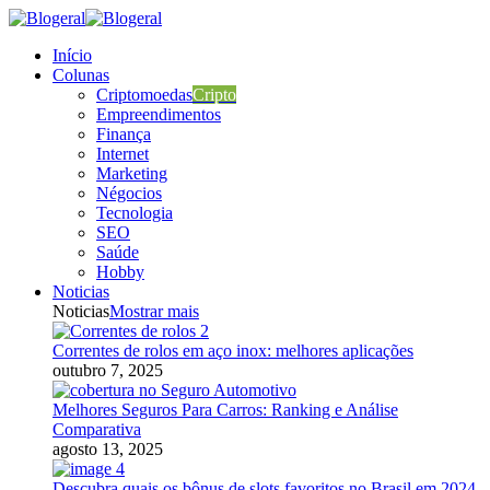
Início
Colunas
Criptomoedas
Cripto
Empreendimentos
Finança
Internet
Marketing
Négocios
Tecnologia
SEO
Saúde
Hobby
Noticias
Noticias
Mostrar mais
Correntes de rolos em aço inox: melhores aplicações
outubro 7, 2025
Melhores Seguros Para Carros: Ranking e Análise
Comparativa
agosto 13, 2025
Descubra quais os bônus de slots favoritos no Brasil em 2024