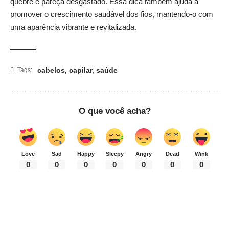
quebre e pareça desgastado. Essa dica também ajuda a
promover o crescimento saudável dos fios, mantendo-o com
uma aparência vibrante e revitalizada.
cabelos
,
capilar
,
saúde
Tags:
O que você acha?
Love
Sad
Happy
Sleepy
Angry
Dead
Wink
0
0
0
0
0
0
0