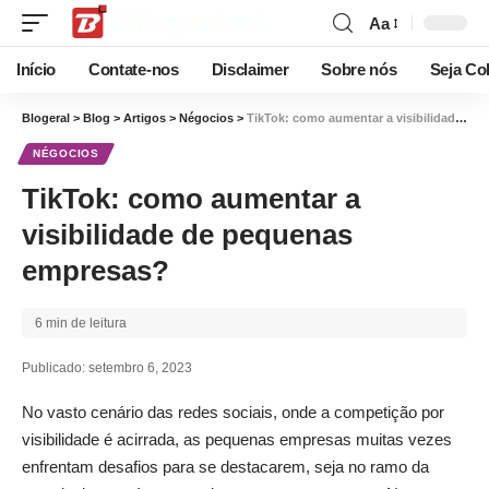
Aa
Início
Contate-nos
Disclaimer
Sobre nós
Seja Co
Blogeral
>
Blog
>
Artigos
>
Négocios
>
TikTok: como aumentar a visibilidade de pequenas empresas?
NÉGOCIOS
TikTok: como aumentar a
visibilidade de pequenas
empresas?
6 min de leitura
Publicado: setembro 6, 2023
No vasto cenário das redes sociais, onde a competição por
visibilidade é acirrada, as pequenas empresas muitas vezes
enfrentam desafios para se destacarem, seja no ramo da