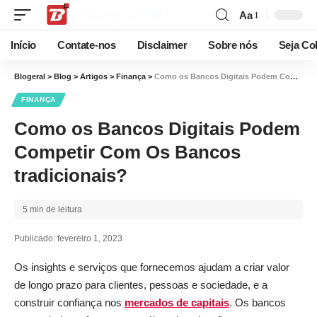
Aa
Início
Contate-nos
Disclaimer
Sobre nós
Seja Co
Blogeral
>
Blog
>
Artigos
>
Finança
>
Como os Bancos Digitais Podem Competir Com Os Bancos tradicionais?
FINANÇA
Como os Bancos Digitais Podem
Competir Com Os Bancos
tradicionais?
5 min de leitura
Publicado: fevereiro 1, 2023
Os insights e serviços que fornecemos ajudam a criar valor
de longo prazo para clientes, pessoas e sociedade, e a
construir confiança nos
mercados de capitais
. Os bancos