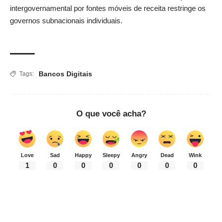
intergovernamental por fontes móveis de receita restringe os
governos subnacionais individuais.
Bancos Digitais
Tags:
O que você acha?
Love
Sad
Happy
Sleepy
Angry
Dead
Wink
1
0
0
0
0
0
0