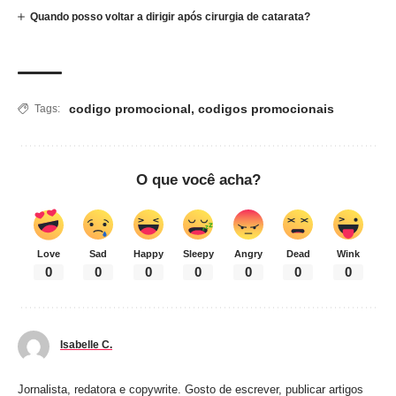
Quando posso voltar a dirigir após cirurgia de catarata?
codigo promocional
,
codigos promocionais
Tags:
O que você acha?
Love
Sad
Happy
Sleepy
Angry
Dead
Wink
0
0
0
0
0
0
0
Isabelle C.
Jornalista, redatora e copywrite. Gosto de escrever, publicar artigos