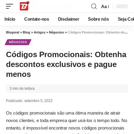
Aa
Início
Contate-nos
Disclaimer
Sobre nós
Seja Co
Blogeral
>
Blog
>
Artigos
>
Négocios
>
Códigos Promocionais: Obtenha descontos exclusivos e pague menos
NÉGOCIOS
Códigos Promocionais: Obtenha
descontos exclusivos e pague
menos
3 min de leitura
Publicado: setembro 5, 2022
Os códigos promocionais são uma ótima maneira de atrair
novos clientes, e toda empresa quer usá-los o tempo todo. No
entanto, é impossível encontrar novos códigos promocionais