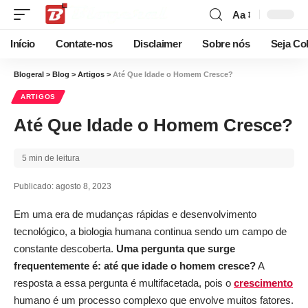
Aa
Início
Contate-nos
Disclaimer
Sobre nós
Seja Co
Blogeral
>
Blog
>
Artigos
>
Até Que Idade o Homem Cresce?
ARTIGOS
Até Que Idade o Homem Cresce?
5 min de leitura
Publicado: agosto 8, 2023
Em uma era de mudanças rápidas e desenvolvimento
tecnológico, a biologia humana continua sendo um campo de
constante descoberta.
Uma pergunta que surge
frequentemente é: até que idade o homem cresce?
A
resposta a essa pergunta é multifacetada, pois o
crescimento
humano é um processo complexo que envolve muitos fatores.